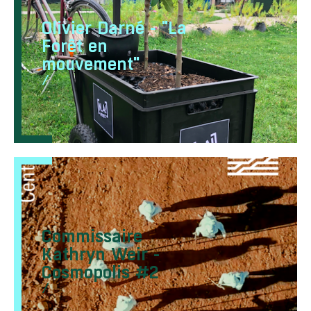
Olivier Darné - "La
Forêt en
mouvement"
/
Commissaire
Kathryn Weir -
Cosmopolis #2
/