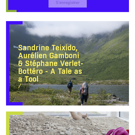
S'enregistrer
Sandrine Teixido,
Aurélien Gamboni
& Stéphane Verlet-
Bottéro - A Tale as
a Tool
/