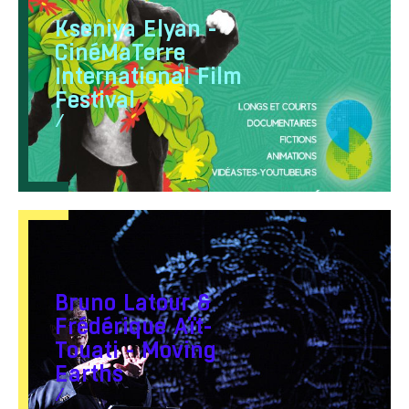
Kseniya Elyan -
CinéMaTerre
International Film
Festival
/
Bruno Latour &
Frédérique Aït-
Touati - Moving
Earths
/