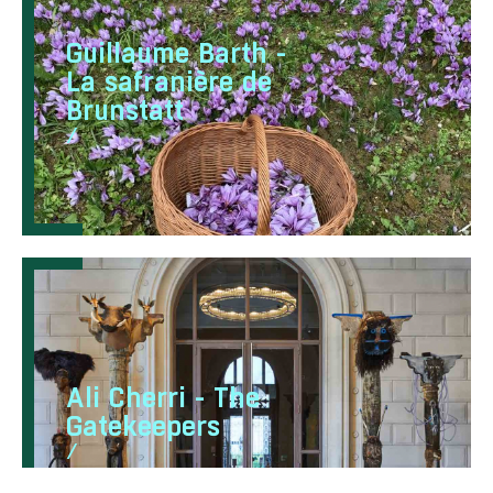
Guillaume Barth -
La safranière de
Brunstatt
/
Ali Cherri - The
Gatekeepers
/