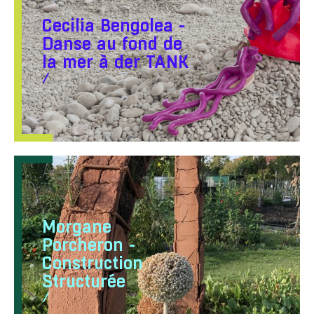
Cecilia Bengolea -
Danse au fond de
la mer à der TANK
/
Morgane
Porcheron -
Construction
Structurée
/