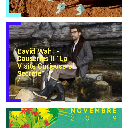
David Wahl -
Causeries II "La
Visite Curieuse et
Secrète"
/