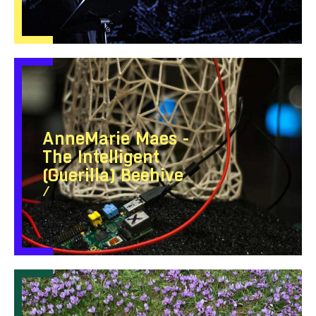
AnneMarie Maes -
The Intelligent
(Guerilla) Beehive
/